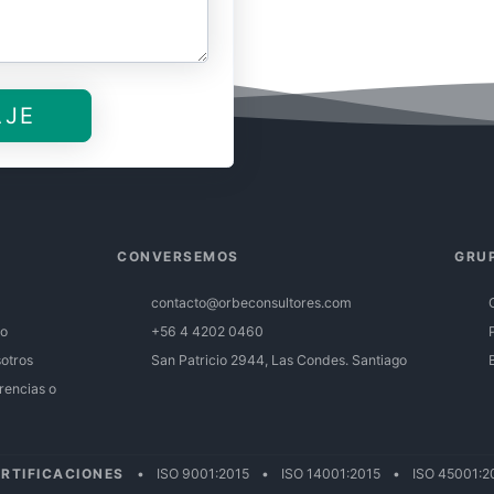
AJE
CONVERSEMOS
GRU
contacto@orbeconsultores.com
eo
+56 4 4202 0460
otros
San Patricio 2944, Las Condes. Santiago
rencias o
RTIFICACIONES
•
ISO 9001:2015
•
ISO 14001:2015
•
ISO 45001:2